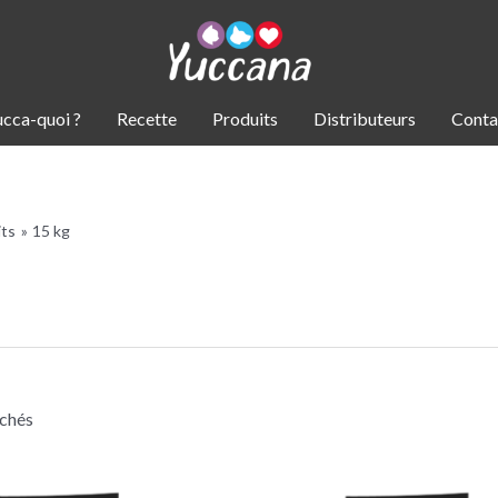
ucca-quoi ?
Recette
Produits
Distributeurs
Conta
its
15 kg
ichés