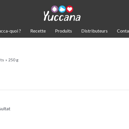
ucca-quoi ?
Recette
Produits
Distributeurs
Conta
its
250 g
sultat