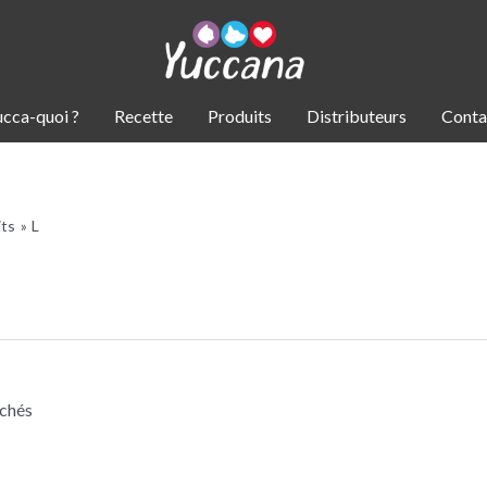
ucca-quoi ?
Recette
Produits
Distributeurs
Conta
its
L
ichés