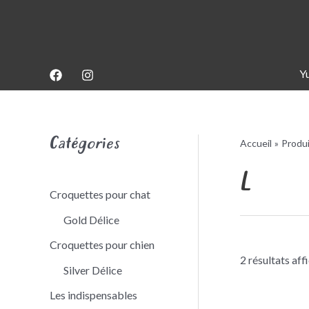
Aller
au
contenu
Y
Catégories
Accueil
Produ
L
Croquettes pour chat
Gold Délice
Croquettes pour chien
2 résultats aff
Silver Délice
Les indispensables